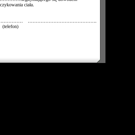
kowania ciała.
……………
…………………………………….
(telefon)