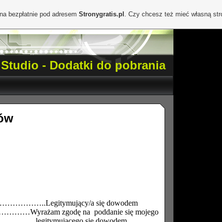
ona bezpłatnie pod adresem
Stronygratis.pl
. Czy chcesz też mieć własną st
 Studio - Dodatki do pobrania
ów
Legitymujący/a się dowodem
……Wyrażam zgodę na
poddanie się mojego
……….legitymującego się dowodem