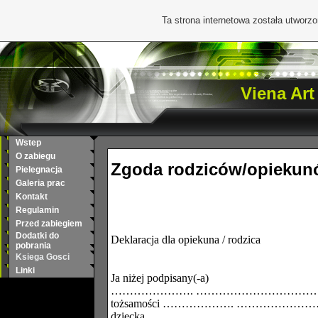
Ta strona internetowa została utworz
Viena Art
Wstep
O zabiegu
Zgoda rodziców/opiekun
Pielegnacja
Galeria prac
Kontakt
Regulamin
Przed zabiegiem
Dodatki do
Deklaracja dla opiekuna / rodzica
pobrania
Ksiega Gosci
Linki
Ja niżej podpisany(-a)
…………………. …………………………………………..
tożsamości ………………. ………………………
dziecka
……………… ……………….
………