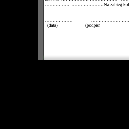
…………….
…………………Na zabieg kolczy
………………
……………………
(data)
(podpis)