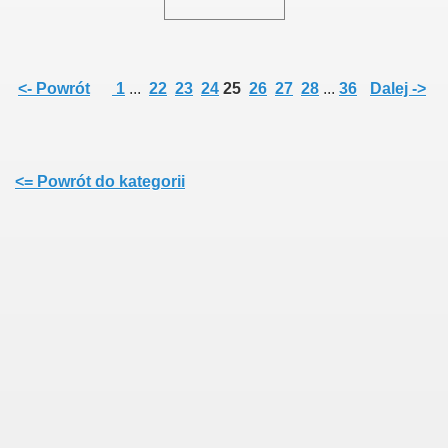
<- Powrót
1
...
22
23
24
25
26
27
28
...
36
Dalej ->
<= Powrót do kategorii