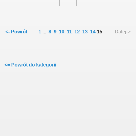
<- Powrót
1
...
8
9
10
11
12
13
14
15
Dalej->
<= Powrót do kategorii