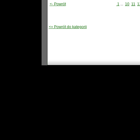
<- Powrót
1
...
10
11
1
<= Powrót do kategorii