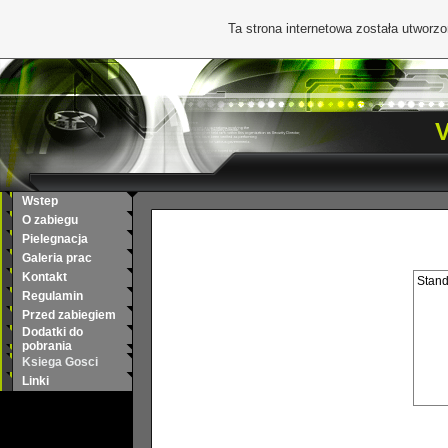
Ta strona internetowa została utworz
V
Wstep
O zabiegu
Pielegnacja
Galeria prac
Kontakt
Stand
Regulamin
Przed zabiegiem
Dodatki do
pobrania
Ksiega Gosci
Linki