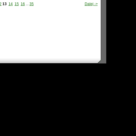
2
13
14
15
16
...
35
Dalej ->