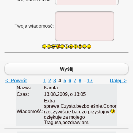
Twoja wiadomość:
Wyślij
<- Powrót
1
2
3
4
5
6
7
8
...
17
Dalej ->
Nazwa:
Karola
Czas:
13.08.2009, o 13:05
Extra
sprawa.Czysto,bezboleśnie.Conor
Wiadomość:
rzeczywiście bardzo przystojny
dziękuje za mojego
Tragusa,pozdrawiam.