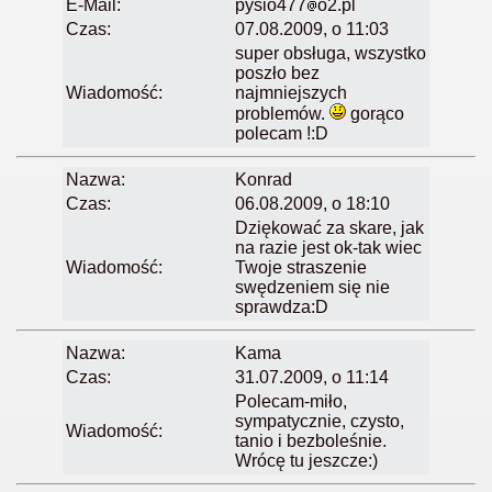
E-Mail:
pysio477
o2.pl
Czas:
07.08.2009, o 11:03
super obsługa, wszystko
poszło bez
Wiadomość:
najmniejszych
problemów.
gorąco
polecam !:D
Nazwa:
Konrad
Czas:
06.08.2009, o 18:10
Dziękować za skare, jak
na razie jest ok-tak wiec
Wiadomość:
Twoje straszenie
swędzeniem się nie
sprawdza:D
Nazwa:
Kama
Czas:
31.07.2009, o 11:14
Polecam-miło,
sympatycznie, czysto,
Wiadomość:
tanio i bezboleśnie.
Wrócę tu jeszcze:)