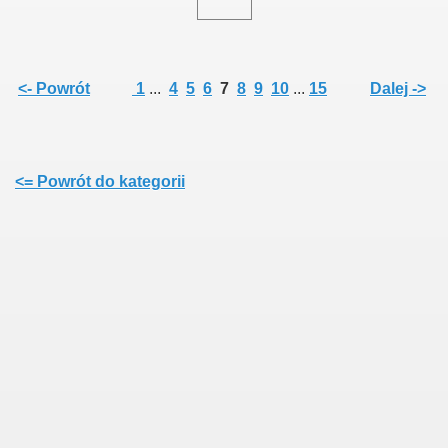
<- Powrót
1
...
4
5
6
7
8
9
10
...
15
Dalej ->
<= Powrót do kategorii