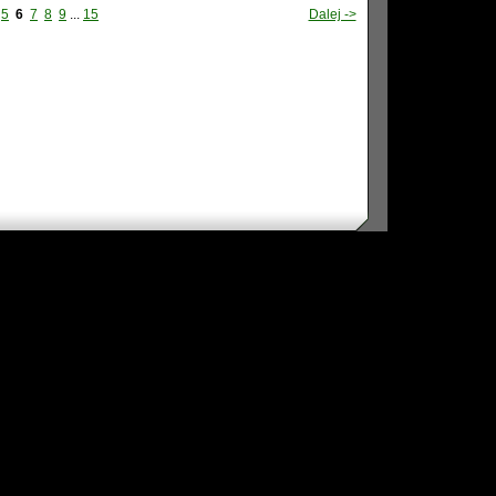
5
6
7
8
9
...
15
Dalej ->