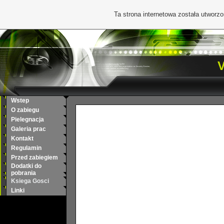
Ta strona internetowa została utworz
V
Wstep
O zabiegu
Pielegnacja
Galeria prac
Kontakt
Regulamin
Przed zabiegiem
Dodatki do
pobrania
Ksiega Gosci
Linki