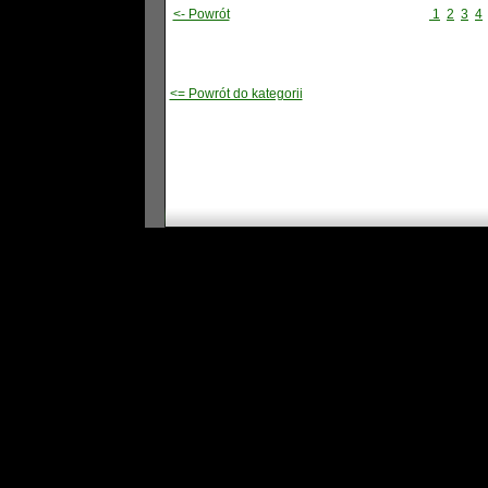
<- Powrót
1
2
3
4
<= Powrót do kategorii