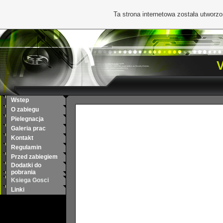
Ta strona internetowa została utworz
V
Wstep
O zabiegu
Pielegnacja
Galeria prac
Kontakt
Regulamin
Przed zabiegiem
Dodatki do
pobrania
Ksiega Gosci
Linki