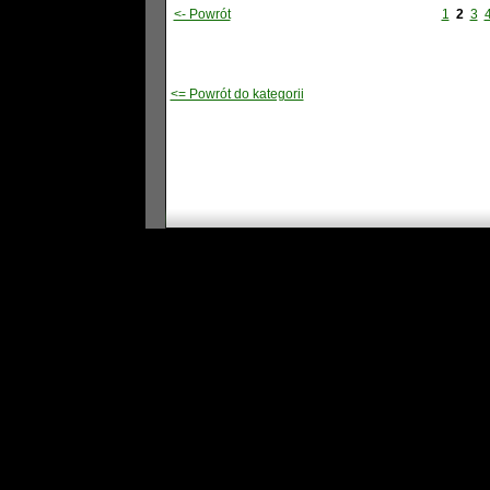
<- Powrót
1
2
3
<= Powrót do kategorii